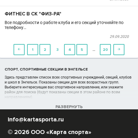
ФИТНЕС В СК "ФИЗ-РА"
Все подробности о работе клуба и его секций уточняйте по
телефону…
29.09.2020
…

1
2
3
4
5
20

СПОРТ, СПОРТИВНЫЕ СЕКЦИИ В ЭНГЕЛЬСЕ
Здесь представлен список всех спортивных учреждений, секций, клубов
и школ в Энгельсе. Показаны секции для всех возрастных групп.
Выберите интересуещее вас спортивное направление, или укажите
район для поиска (будут показаны секции в этом районе по всем
направлениям).
РАЗВЕРНУТЬ
info@kartasporta.ru
© 2026 ООО «Карта спорта»