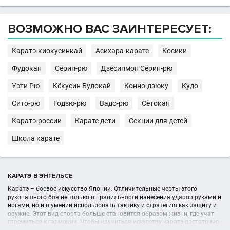
ВОЗМОЖНО ВАС ЗАИНТЕРЕСУЕТ:
Каратэ киокусинкай
Асихара-карате
Косики
Фудокан
Сёрин-рю
Дзёсинмон Сёрин-рю
Уэти Рю
Кёкусин Будокай
Конно-дзюку
Кудо
Сито-рю
Годзю-рю
Вадо-рю
Сётокан
Каратэ россии
Карате дети
Секции для детей
Школа карате
КАРАТЭ В ЭНГЕЛЬСЕ
Каратэ – боевое искусство Японии. Отличительные черты этого
рукопашного боя не только в правильности нанесения ударов руками и
ногами, но и в умении использовать тактику и стратегию как защиту и
оружие. Этот вид спорта больше становится образом жизни, где учат
стремиться к гармонии. Чтобы научиться искусству каратэ достаточно