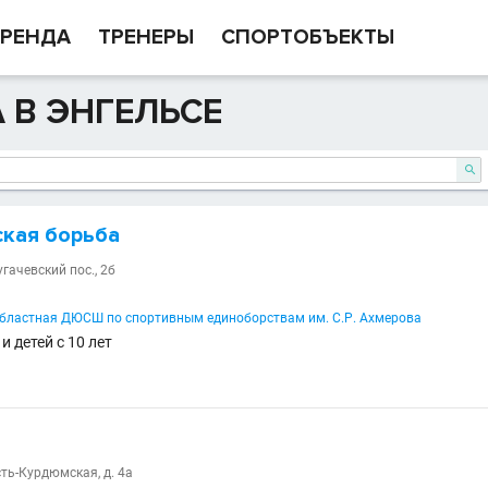
РЕНДА
ТРЕНЕРЫ
СПОРТОБЪЕКТЫ
 В ЭНГЕЛЬСЕ

ская борьба
угачевский пос., 2б
бластная ДЮСШ по спортивным единоборствам им. С.Р. Ахмерова
и детей с 10 лет
сть-Курдюмская, д. 4а