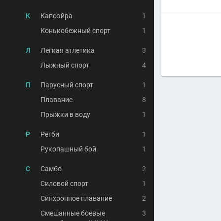
К
Капоэйра
1
Конькобежный спорт
1
Л
Легкая атлетика
3
Лыжный спорт
4
П
Парусный спорт
1
Плавание
8
Прыжки в воду
1
Р
Регби
1
Рукопашный бой
1
С
Самбо
2
Силовой спорт
1
Синхронное плавание
2
Смешанные боевые
3