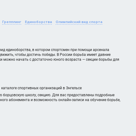
Грепплинг
Единоборства
Олимпийский вид спорта
вид единоборства, в котором спортсмен при помощи арсенала
движить, чтобы достичь победы. В России борьба имеет давние
ки можно начать с достаточно юного возраста — секции борьбы для
м каталоге спортивных организаций в Энгельсе
ю борцовскую школу, секцию. Для вас предоставлены подробные
чного абонемента и возможность онлайн-записи на обучение борьбе,