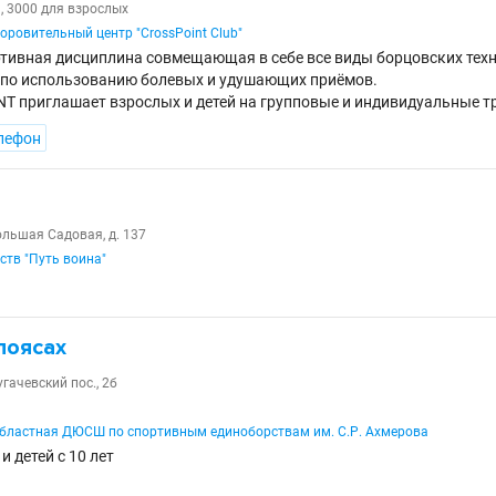
, 3000 для взрослых
оровительный центр "CrossPoint Club"
ртивная дисциплина совмещающая в себе все виды борцовских те
 по использованию болевых и удушающих приёмов.
T приглашает взрослых и детей на групповые и индивидуальные т
лефон
ольшая Садовая, д. 137
ств "Путь воина"
поясах
угачевский пос., 2б
бластная ДЮСШ по спортивным единоборствам им. С.Р. Ахмерова
и детей с 10 лет