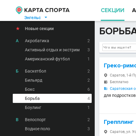
СЕКЦИИ
А
Энгельс

БОРЬБА
★
Новые секции
А
Акробатика
2
Активный отдых и экстрим
3
Американский футбол
1
Греко-рим
Б
Баскетбол
2
Саратов, 1-й П

Бильярд
2
Бесплатно

Саратовская о
Бокс
6

для подростков 
Борьба
4
Боулинг
1
В
Велоспорт
2
Грепплинг
Водное поло
3
Саратов, ул. У
