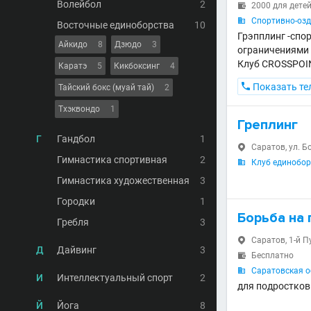
Волейбол
2
2000 для детей

Спортивно-озд

Восточные единоборства
10
Грэпплинг -спо
Айкидо
8
Дзюдо
3
ограничениями
Клуб CROSSPOIN
Каратэ
5
Кикбоксинг
4

Показать те
Тайский бокс (муай тай)
2
Тхэквондо
1
Греплинг
Г
Гандбол
1
Саратов, ул. Б

Гимнастика спортивная
2
Клуб единобор

Гимнастика художественная
3
Городки
1
Борьба на 
Гребля
3
Саратов, 1-й П

Д
Дайвинг
3
Бесплатно

Саратовская о

И
Интеллектуальный спорт
2
для подростков 
Й
Йога
8