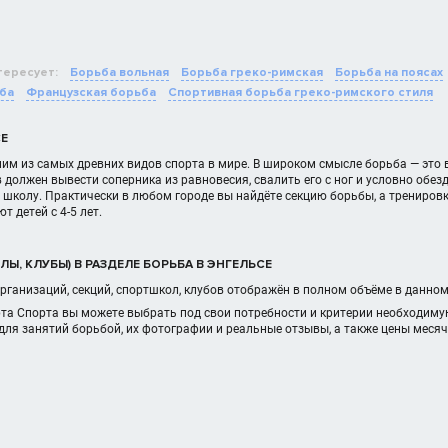
тересует:
Борьба вольная
Борьба греко-римская
Борьба на поясах
ба
Французская борьба
Спортивная борьба греко-римского стиля
СЕ
им из самых древних видов спорта в мире. В широком смысле борьба — это 
 должен вывести соперника из равновесия, свалить его с ног и условно обез
школу. Практически в любом городе вы найдёте секцию борьбы, а трениров
 детей с 4-5 лет.
Ы, КЛУБЫ) В РАЗДЕЛЕ БОРЬБА В ЭНГЕЛЬСЕ
рганизаций, секций, спортшкол, клубов отображён в полном объёме в данно
рта Спорта вы можете выбрать под свои потребности и критерии необходиму
для занятий борьбой, их фотографии и реальные отзывы, а также цены меся