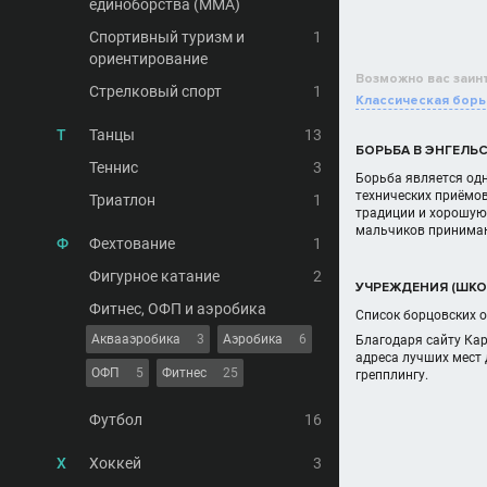
единоборства (MMA)
Спортивный туризм и
1
ориентирование
Возможно вас заин
Стрелковый спорт
1
Классическая борь
Т
Танцы
13
БОРЬБА В ЭНГЕЛЬ
Теннис
3
Борьба является одн
технических приёмов
Триатлон
1
традиции и хорошую 
мальчиков принимают
Ф
Фехтование
1
Фигурное катание
2
УЧРЕЖДЕНИЯ (ШКОЛ
Фитнес, ОФП и аэробика
Список борцовских о
Аквааэробика
3
Аэробика
6
Благодаря сайту Ка
адреса лучших мест 
ОФП
5
Фитнес
25
грепплингу.
Футбол
16
Х
Хоккей
3