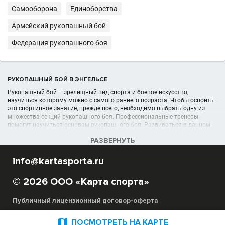
Самооборона
Единоборства
Армейский рукопашный бой
Федерация рукопашного боя
РУКОПАШНЫЙ БОЙ В ЭНГЕЛЬСЕ
Рукопашный бой – зрелищный вид спорта и боевое искусство,
научиться которому можно с самого раннего возраста. Чтобы освоить
это спортивное занятие, прежде всего, необходимо выбрать одну из
множества секций рукопашного боя. Профессиональные тренеры
помогут научиться основам рукопашного боя. Развиваться в данном
виде спорта имеют возможность только мальчики.
РАЗВЕРНУТЬ
УЧРЕЖДЕНИЯ (ШКОЛЫ, КЛУБЫ) В РАЗДЕЛЕ РУКОПАШНЫЙ БОЙ,
info@kartasporta.ru
РУКОПАШКА В ЭНГЕЛЬСЕ
Список организаций рукопашного боя, секций, спортшкол, клубов
© 2026 ООО «Карта спорта»
отображён в полном объёме в данном каталоге спортивных
организаций в Энгельсе
Публичный лицензионный договор-оферта
Благодаря сайту Карта Спорта вы можете выбрать под свои
потребности и критерии необходимую школу рукопашного боя, секцию.
Для вас предоставлены подробные адреса лучших мест для обучения

ПОСМОТРЕТЬ НА КАРТЕ