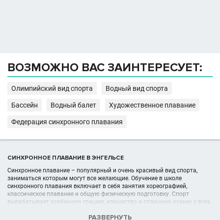
ВОЗМОЖНО ВАС ЗАИНТЕРЕСУЕТ:
Олимпийский вид спорта
Водный вид спорта
Бассейн
Водный балет
Художественное плавание
Федерация синхронного плавания
СИНХРОННОЕ ПЛАВАНИЕ В ЭНГЕЛЬСЕ
Синхронное плавание – популярный и очень красивый вид спорта,
заниматься которым могут все желающие. Обучение в школе
синхронного плавания включает в себя занятия хореографией,
классическое плавание и общую физическую подготовку. Спорт
вырабатывает особенную грацию, изящество и отличную осанку у всех,
кто занимается им серьезно. Большой выбор секций синхронного
РАЗВЕРНУТЬ
плавания подчеркивает актуальность этого спорта.