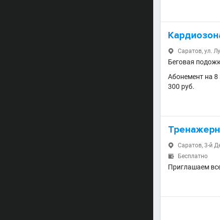
Кардиозон
Саратов, ул. Лу

Беговая подожк
Абонемент на 8 
300 руб.
Тренажерн
Саратов, 3-й Де

Бесплатно

Приглашаем все