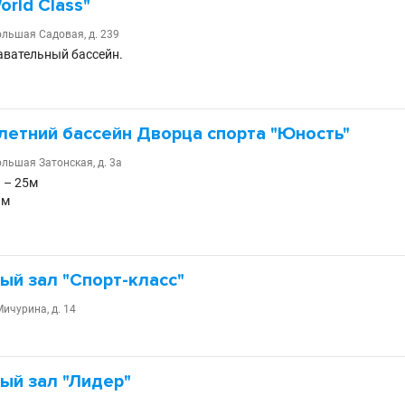
orld Class"
ольшая Садовая, д. 239
вательный бассейн.
летний бассейн Дворца спорта "Юность"
ольшая Затонская, д. 3а
 – 25м
 м
ый зал "Спорт-класс"
Мичурина, д. 14
ый зал "Лидер"