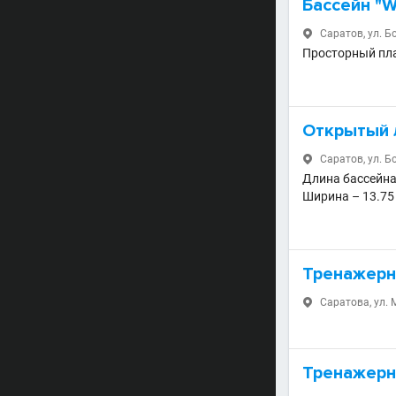
Бассейн "W
Саратов, ул. Б

Просторный пла
Открытый 
Саратов, ул. Б

Длина бассейна
Ширина – 13.75
Тренажерн
Саратова, ул. 

Тренажерн