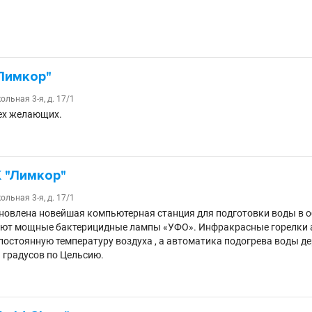
Лимкор"
ольная 3-я, д. 17/1
ех желающих.
 "Лимкор"
ольная 3-я, д. 17/1
ановлена новейшая компьютерная станция для подготовки воды в 
ают мощные бактерицидные лампы «УФО». Инфракрасные горелки 
остоянную температуру воздуха , а автоматика подогрева воды д
9 градусов по Цельсию.