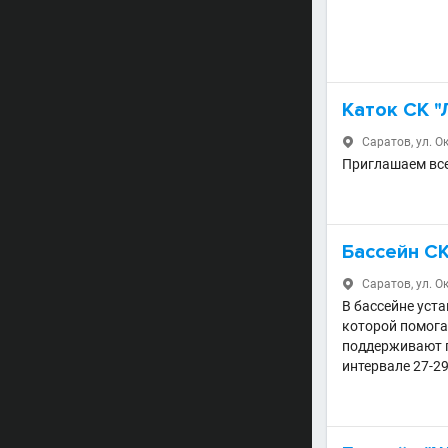
Каток СК "
Саратов, ул. Ок

Приглашаем вс
Бассейн СК
Саратов, ул. Ок

В бассейне уст
которой помог
поддерживают п
интервале 27-2