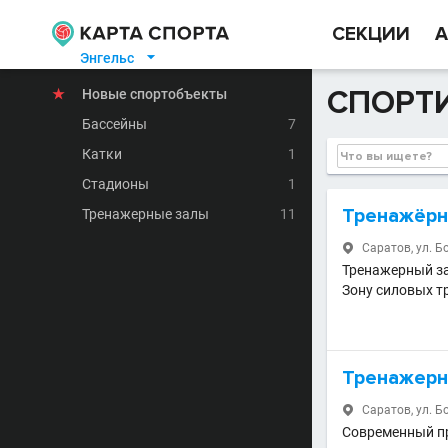
СЕКЦИИ
А
Энгельс

СПОРТИ
★
Новые спортобъекты
Бассейны
7
Катки
1
Стадионы
1
Тренажёрн
Тренажерные залы
11
Саратов, ул. Б

Тренажерный за
Зону силовых т
Тренажерны
Саратов, ул. Б

Современный п